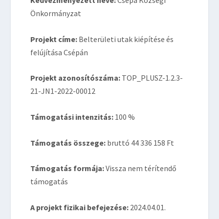
Kedvezményezett neve:
Csépa Községi
Önkormányzat
Projekt címe:
Belterületi utak kiépítése és
felújítása Csépán
Projekt azonosítószáma:
TOP_PLUSZ-1.2.3-
21-JN1-2022-00012
Támogatási intenzitás:
100 %
Támogatás összege:
bruttó 44 336 158 Ft
Támogatás formája:
Vissza nem térítendő
támogatás
A projekt fizikai befejezése:
2024.04.01.