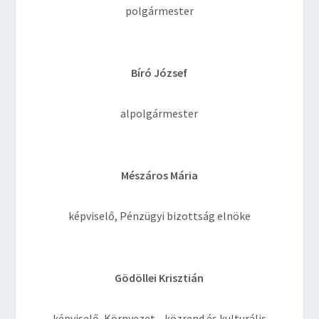
polgármester
Bíró József
alpolgármester
Mészáros Mária
képviselő, Pénzügyi bizottság elnöke
Gödöllei Krisztián
képviselő, Környezet-, közrend és kulturális