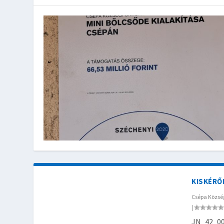
KISKÉRŐ
Csépa Közs
|
JN_42_00