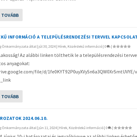
S TOVÁBB
KŰ INFORMÁCIÓ A TELEPÜLÉSRENDEZÉSI TERVVEL KAPCSOLA
ég Önkormányzata
által |
júl 30, 2024
|
Hírek
,
Közérdekű információ
|
0
|
Lakosság! Az alábbi linken tölthetik le a településrendezési tervve
tos anyagokat:
drive.google.com/file/d/1fe0KYT92P0uyXVySn6a3QW0XrSmtUVYE/v
_link
S TOVÁBB
ÁROZATOK 2024.06.10.
ég Önkormányzata
által |
jún 11, 2024
|
Hírek
,
Közérdekű információ
|
0
|
4. június 10-i határozatai és jegyzőkönyve az alábbi linken érhetőe