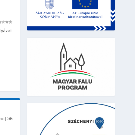
lyázat
tok
|
0