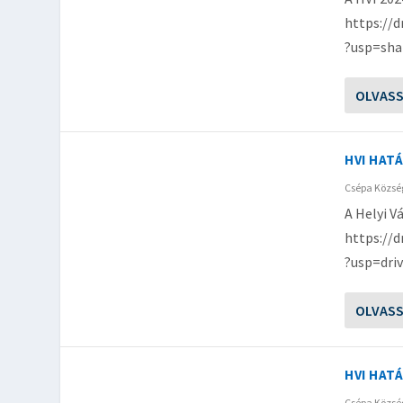
https://
?usp=sha
OLVAS
HVI HAT
Csépa Közs
A Helyi V
https://
?usp=driv
OLVAS
HVI HAT
Csépa Közs