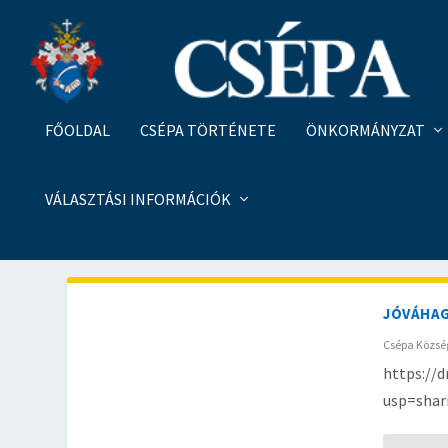
FŐOLDAL
CSÉPA TÖRTÉNETE
ÖNKORMÁNYZAT
VÁLASZTÁSI INFORMÁCIÓK
KATEGÓRIA:
HIRDETMÉNY
JÓVÁHAG
Csépa Közs
https://
usp=shar