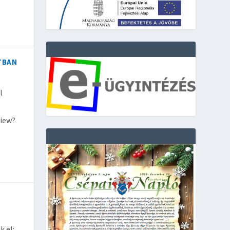
TBAN
l
iew?
k el: