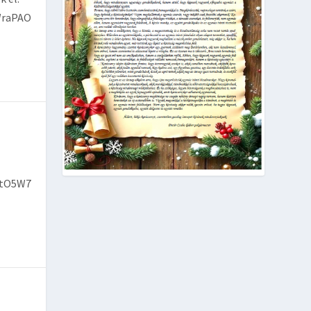
WraPAO
7tO5W7