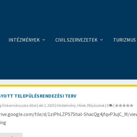
INTÉZMÉNYEK
CIVIL SZERVEZETEK
TURIZMUS
YOTT TELEPÜLÉSRENDEZÉSI TERV
ég Önkormányzata
által |
okt 1, 2025
|
Hirdetmény
,
Hírek
,
Pályázatok
|
0
|
drive.google.com/file/d/1ziPhLZPS7Shal-ShacQg4jfqvP3ujC_M/vie
ing