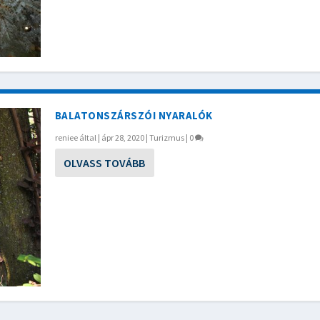
BALATONSZÁRSZÓI NYARALÓK
reniee
által |
ápr 28, 2020
|
Turizmus
|
0
OLVASS TOVÁBB