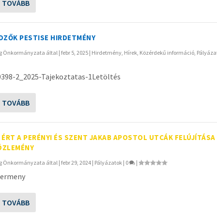
S TOVÁBB
DZŐK PESTISE HIRDETMÉNY
ég Önkormányzata
által |
febr 5, 2025
|
Hirdetmény
,
Hírek
,
Közérdekű információ
,
Pályáza
398-2_2025-Tajekoztatas-1Letöltés
S TOVÁBB
 ÉRT A PERÉNYI ÉS SZENT JAKAB APOSTOL UTCÁK FELÚJÍTÁSA
ÖZLEMÉNY
ég Önkormányzata
által |
febr 29, 2024
|
Pályázatok
|
0
|
lermeny
S TOVÁBB