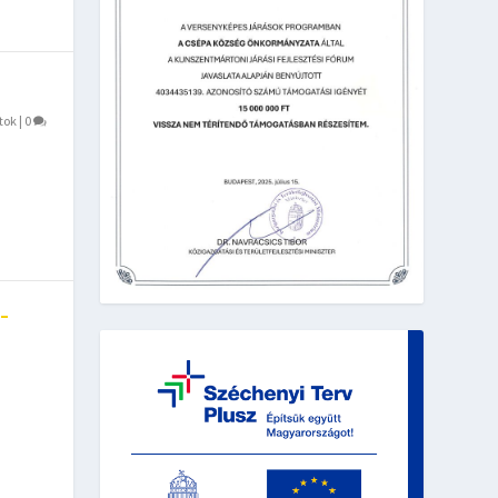
tok
|
0
 –