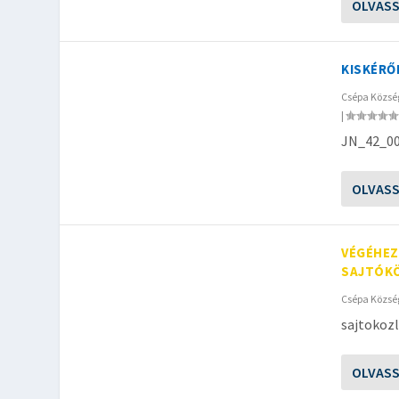
OLVAS
KISKÉRŐ
Csépa Közs
|
JN_42_00
OLVAS
VÉGÉHEZ
SAJTÓK
Csépa Közs
sajtokoz
OLVAS