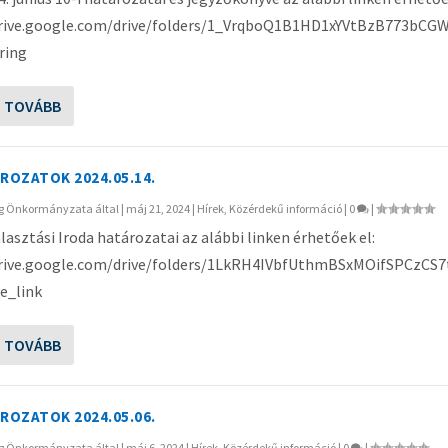
drive.google.com/drive/folders/1_VrqboQ1B1HD1xYVtBzB773bCG
ring
S TOVÁBB
ÁROZATOK 2024.05.14.
ég Önkormányzata
által |
máj 21, 2024
|
Hírek
,
Közérdekű információ
|
0
|
álasztási Iroda határozatai az alábbi linken érhetőek el:
drive.google.com/drive/folders/1LkRH4IVbfUthmBSxMOifSPCzCS
e_link
S TOVÁBB
ÁROZATOK 2024.05.06.
ég Önkormányzata
által |
máj 6, 2024
|
Hírek
,
Közérdekű információ
|
0
|