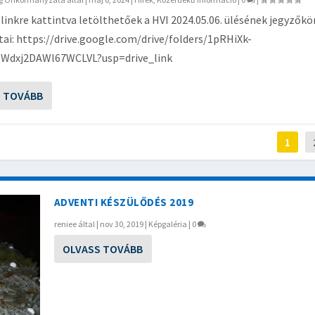
 linkre kattintva letölthetőek a HVI 2024.05.06. ülésének jegyzőkö
ai: https://drive.google.com/drive/folders/1pRHiXk-
lWdxj2DAWl67WCLVL?usp=drive_link
S TOVÁBB
1
ADVENTI KÉSZÜLŐDÉS 2019
reniee
által |
nov 30, 2019
|
Képgaléria
|
0
OLVASS TOVÁBB