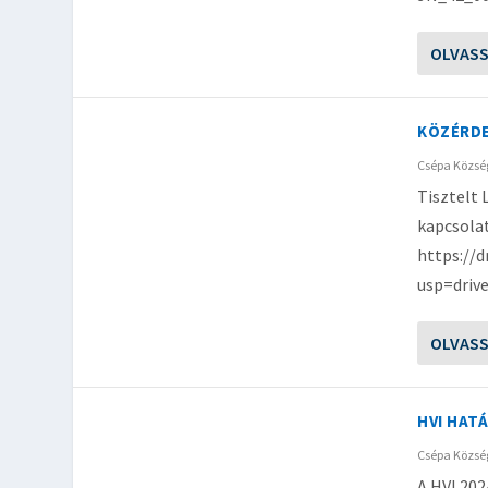
OLVAS
KÖZÉRDE
Csépa Közs
Tisztelt 
kapcsola
https://
usp=drive
OLVAS
HVI HAT
Csépa Közs
A HVI 202