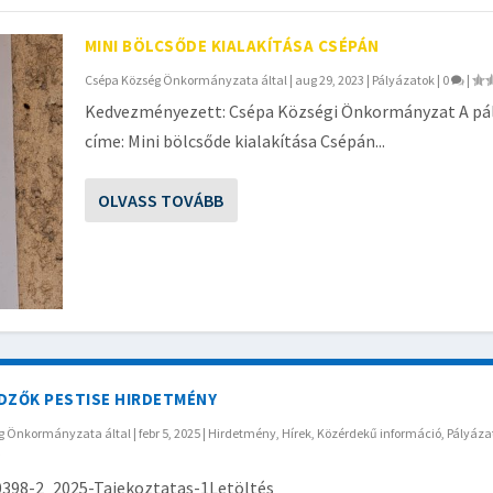
MINI BÖLCSŐDE KIALAKÍTÁSA CSÉPÁN
Csépa Község Önkormányzata
által |
aug 29, 2023
|
Pályázatok
|
0
|
Kedvezményezett: Csépa Községi Önkormányzat A pá
címe: Mini bölcsőde kialakítása Csépán...
OLVASS TOVÁBB
DZŐK PESTISE HIRDETMÉNY
ég Önkormányzata
által |
febr 5, 2025
|
Hirdetmény
,
Hírek
,
Közérdekű információ
,
Pályáza
398-2_2025-Tajekoztatas-1Letöltés