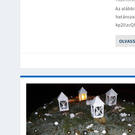
Az alábbi
határozat
kp2lIzcQ
OLVAS